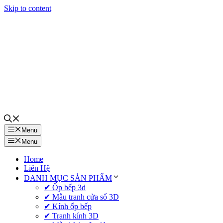
Skip to content
Menu
Menu
Home
Liên Hệ
DANH MỤC SẢN PHẨM
✔ Ốp bếp 3d
✔ Mẫu tranh cửa sổ 3D
✔ Kính ốp bếp
✔ Tranh kính 3D