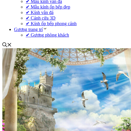
✔ Mẫu kính vân đá
✔ Mẫu kính ốp bếp đẹp
✔ Kính vân đá
✔ Cánh cửa 3D
✔ Kính ốp bếp phong cảnh
Gương trang trí
✔ Gương phòng khách