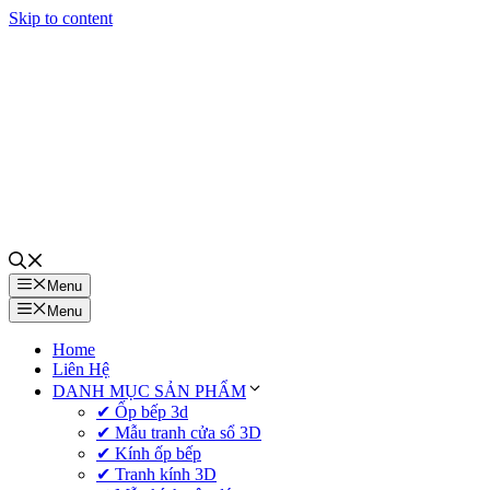
Skip to content
Menu
Menu
Home
Liên Hệ
DANH MỤC SẢN PHẨM
✔ Ốp bếp 3d
✔ Mẫu tranh cửa sổ 3D
✔ Kính ốp bếp
✔ Tranh kính 3D