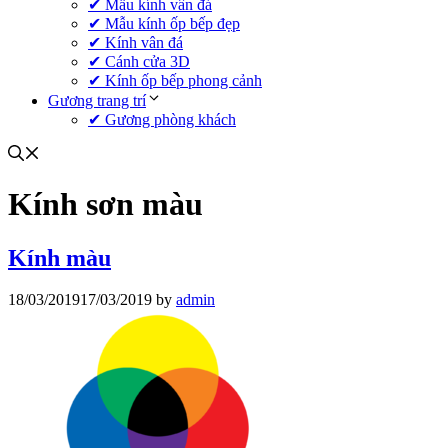
✔ Mẫu kính vân đá
✔ Mẫu kính ốp bếp đẹp
✔ Kính vân đá
✔ Cánh cửa 3D
✔ Kính ốp bếp phong cảnh
Gương trang trí
✔ Gương phòng khách
Kính sơn màu
Kính màu
18/03/2019
17/03/2019
by
admin