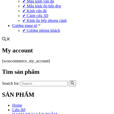
✔ Mẫu kính vân đá
✔ Mẫu kính ốp bếp đẹp
✔ Kính vân đá
✔ Cánh cửa 3D
✔ Kính ốp bếp phong cảnh
Gương trang trí
✔ Gương phòng khách
My account
[woocommerce_my_account]
Tìm sản phẩm
Search for:
SẢN PHẨM
Home
Liên Hệ