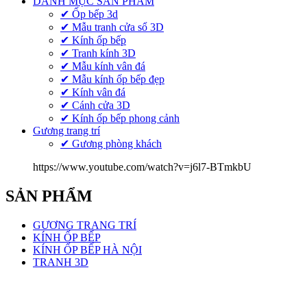
DANH MỤC SẢN PHẨM
✔ Ốp bếp 3d
✔ Mẫu tranh cửa sổ 3D
✔ Kính ốp bếp
✔ Tranh kính 3D
✔ Mẫu kính vân đá
✔ Mẫu kính ốp bếp đẹp
✔ Kính vân đá
✔ Cánh cửa 3D
✔ Kính ốp bếp phong cảnh
Gương trang trí
✔ Gương phòng khách
https://www.youtube.com/watch?v=j6l7-BTmkbU
SẢN PHẨM
GƯƠNG TRANG TRÍ
KÍNH ỐP BẾP
KÍNH ỐP BẾP HÀ NỘI
TRANH 3D