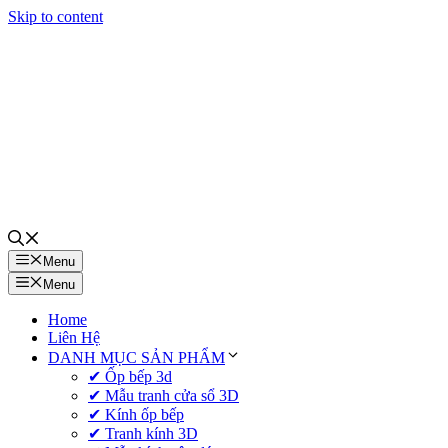
Skip to content
Menu
Menu
Home
Liên Hệ
DANH MỤC SẢN PHẨM
✔ Ốp bếp 3d
✔ Mẫu tranh cửa sổ 3D
✔ Kính ốp bếp
✔ Tranh kính 3D