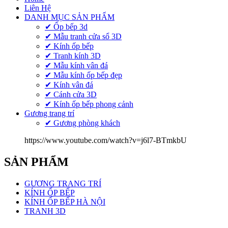
Liên Hệ
DANH MỤC SẢN PHẨM
✔ Ốp bếp 3d
✔ Mẫu tranh cửa sổ 3D
✔ Kính ốp bếp
✔ Tranh kính 3D
✔ Mẫu kính vân đá
✔ Mẫu kính ốp bếp đẹp
✔ Kính vân đá
✔ Cánh cửa 3D
✔ Kính ốp bếp phong cảnh
Gương trang trí
✔ Gương phòng khách
https://www.youtube.com/watch?v=j6l7-BTmkbU
SẢN PHẨM
GƯƠNG TRANG TRÍ
KÍNH ỐP BẾP
KÍNH ỐP BẾP HÀ NỘI
TRANH 3D