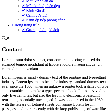
✔ Mẫu kính vân đá
✔ Mẫu kính ốp bếp đẹp
✔ Kính vân đá
✔ Cánh cửa 3D
✔ Kính ốp bếp phong cảnh
Gương trang trí
✔ Gương phòng khách
Contact
Lorem ipsum dolor sit amet, consectetur adipiscing elit, sed do
eiusmod tempor incididunt ut labore et dolore magna aliqua. Ut
enim ad minim veniam…
Lorem Ipsum is simply dummy text of the printing and typesetting
industry. Lorem Ipsum has been the industry standard dummy text
ever since the 1500, when an unknown printer took a galley of type
and scrambled it to make a type specimen book. It has survived not
only five centuries, but also the leap into electronic typesetting,
remaining essentially unchanged. It was popularised in the 1960
with the release of Letraset sheets containing Lorem Ipsum
passages, and more recently with desktop publishing software like