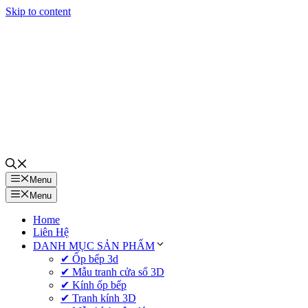
Skip to content
Menu
Menu
Home
Liên Hệ
DANH MỤC SẢN PHẨM
✔ Ốp bếp 3d
✔ Mẫu tranh cửa sổ 3D
✔ Kính ốp bếp
✔ Tranh kính 3D